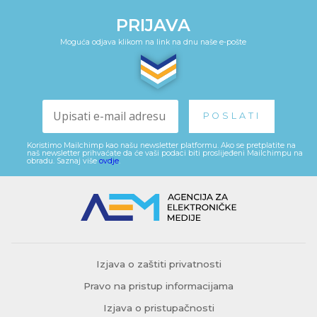
PRIJAVA
Moguća odjava klikom na link na dnu naše e-pošte
Koristimo Mailchimp kao našu newsletter platformu. Ako se pretplatite na
naš newsletter prihvaćate da će vaši podaci biti proslijeđeni Mailchimpu na
obradu. Saznaj više
ovdje
.
Izjava o zaštiti privatnosti
Pravo na pristup informacijama
Izjava o pristupačnosti