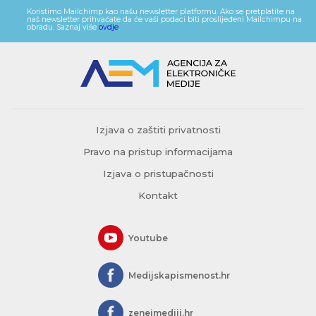
Koristimo Mailchimp kao našu newsletter platformu. Ako se pretplatite na
naš newsletter prihvaćate da će vaši podaci biti proslijeđeni Mailchimpu na
obradu. Saznaj više
ovdje
.
Izjava o zaštiti privatnosti
Pravo na pristup informacijama
Izjava o pristupačnosti
Kontakt
Youtube
Medijskapismenost.hr
zeneimediji.hr