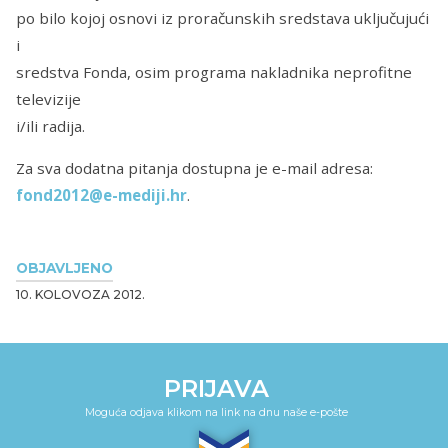
po bilo kojoj osnovi iz proračunskih sredstava uključujući
i
sredstva Fonda, osim programa nakladnika neprofitne
televizije
i/ili radija.
Za sva dodatna pitanja dostupna je e-mail adresa:
fond2012@e-mediji.hr
.
OBJAVLJENO
10. KOLOVOZA 2012.
PRIJAVA
Moguća odjava klikom na link na dnu naše e-pošte