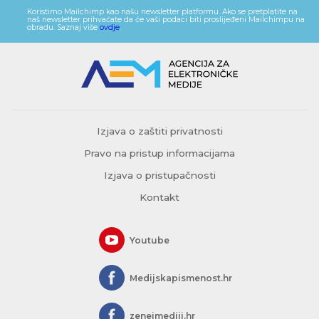
Koristimo Mailchimp kao našu newsletter platformu. Ako se pretplatite na
naš newsletter prihvaćate da će vaši podaci biti proslijeđeni Mailchimpu na
obradu. Saznaj više
ovdje
.
Izjava o zaštiti privatnosti
Pravo na pristup informacijama
Izjava o pristupačnosti
Kontakt
Youtube
Medijskapismenost.hr
zeneimediji.hr