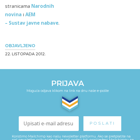
stranicama
Narodnih
novina
i
AEM
– Sustav javne nabave
.
OBJAVLJENO
22. LISTOPADA 2012.
PRIJAVA
Moguća odjava klikom na link na dnu naše e-pošte
Koristimo Mailchimp kao našu newsletter platformu. Ako se pretplatite na
naš newsletter prihvaćate da će vaši podaci biti proslijeđeni Mailchimpu na