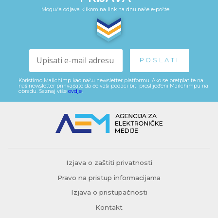
Moguća odjava klikom na link na dnu naše e-pošte
Koristimo Mailchimp kao našu newsletter platformu. Ako se pretplatite na
naš newsletter prihvaćate da će vaši podaci biti proslijeđeni Mailchimpu na
obradu. Saznaj više
ovdje
.
Izjava o zaštiti privatnosti
Pravo na pristup informacijama
Izjava o pristupačnosti
Kontakt