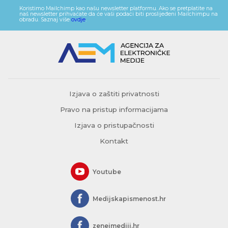
Koristimo Mailchimp kao našu newsletter platformu. Ako se pretplatite na
naš newsletter prihvaćate da će vaši podaci biti proslijeđeni Mailchimpu na
obradu. Saznaj više
ovdje
.
Izjava o zaštiti privatnosti
Pravo na pristup informacijama
Izjava o pristupačnosti
Kontakt
Youtube
Medijskapismenost.hr
zeneimediji.hr