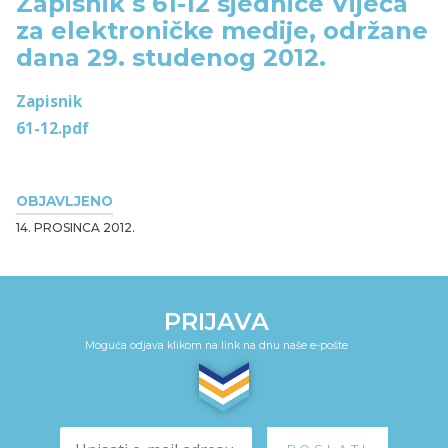
Zapisnik s 61-12 sjednice Vijeća
za elektroničke medije, održane
dana 29. studenog 2012.
Zapisnik
61-12.pdf
OBJAVLJENO
14. PROSINCA 2012.
PRIJAVA
Moguća odjava klikom na link na dnu naše e-pošte