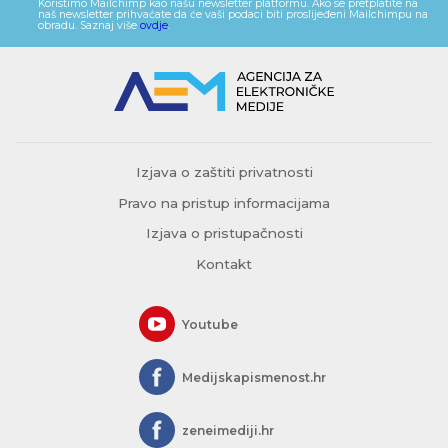
Koristimo Mailchimp kao našu newsletter platformu. Ako se pretplatite na
naš newsletter prihvaćate da će vaši podaci biti proslijeđeni Mailchimpu na
obradu. Saznaj više
ovdje
.
Izjava o zaštiti privatnosti
Pravo na pristup informacijama
Izjava o pristupačnosti
Kontakt
Youtube
Medijskapismenost.hr
zeneimediji.hr