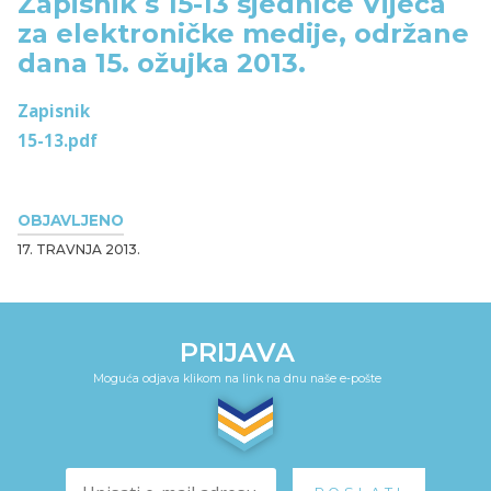
Zapisnik s 15-13 sjednice Vijeća
za elektroničke medije, održane
dana 15. ožujka 2013.
Zapisnik
15-13.pdf
OBJAVLJENO
17. TRAVNJA 2013.
PRIJAVA
Moguća odjava klikom na link na dnu naše e-pošte