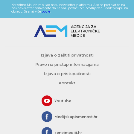
Koristimo Mailchimp kao našu newsletter platformu. Ako se pretplatite na
naš newsletter prihvaćate da će vaši podaci biti proslijeđeni Mailchimpu na
obradu. Saznaj više
ovdje
.
Izjava o zaštiti privatnosti
Pravo na pristup informacijama
Izjava o pristupačnosti
Kontakt
Youtube
Medijskapismenost.hr
zeneimediji.hr