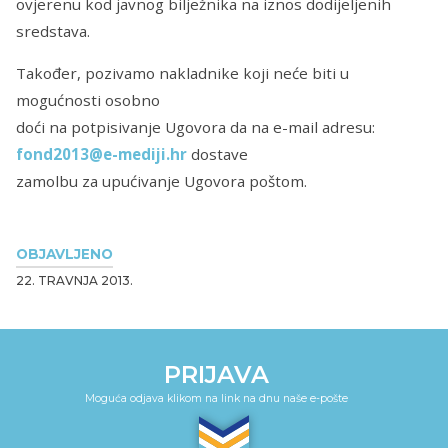
ovjerenu kod javnog bilježnika na iznos dodijeljenih
sredstava.
Također, pozivamo nakladnike koji neće biti u
mogućnosti osobno
doći na potpisivanje Ugovora da na e-mail adresu:
fond2013@e-mediji.hr
dostave
zamolbu za upućivanje Ugovora poštom.
OBJAVLJENO
22. TRAVNJA 2013.
PRIJAVA
Moguća odjava klikom na link na dnu naše e-pošte