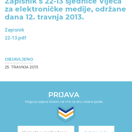
Zapisnik s 22-13 sjednice Vijeća
za elektroničke medije, održane
dana 12. travnja 2013.
Zapisnik
22-13.pdf
OBJAVLJENO
25. TRAVNJA 2013.
PRIJAVA
Moguća odjava klikom na link na dnu naše e-pošte