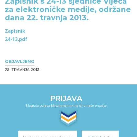
Zapisnik s 24-13 sjednice Vijeća
za elektroničke medije, održane
dana 22. travnja 2013.
Zapisnik
24-13.pdf
OBJAVLJENO
25. TRAVNJA 2013.
PRIJAVA
Moguća odjava klikom na link na dnu naše e-pošte