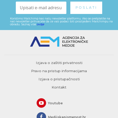
Koristimo Mailchimp kao našu newsletter platformu. Ako se pretplatite na
naš newsletter prihvaćate da će vaši podaci biti proslijeđeni Mailchimpu na
obradu. Saznaj više
ovdje
.
Izjava o zaštiti privatnosti
Pravo na pristup informacijama
Izjava o pristupačnosti
Kontakt
Youtube
Medijskapismenost.hr