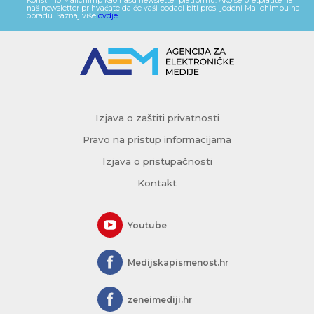
Koristimo Mailchimp kao našu newsletter platformu. Ako se pretplatite na
naš newsletter prihvaćate da će vaši podaci biti proslijeđeni Mailchimpu na
obradu. Saznaj više
ovdje
.
Izjava o zaštiti privatnosti
Pravo na pristup informacijama
Izjava o pristupačnosti
Kontakt
Youtube
Medijskapismenost.hr
zeneimediji.hr