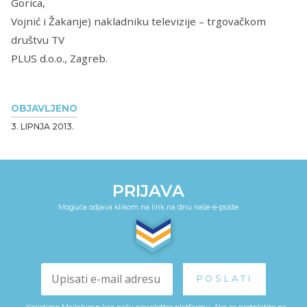
Gorica,
Vojnić i Žakanje) nakladniku televizije – trgovačkom
društvu TV
PLUS d.o.o., Zagreb.
OBJAVLJENO
3. LIPNJA 2013.
PRIJAVA
Moguća odjava klikom na link na dnu naše e-pošte