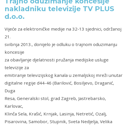
Trajno oduzimanje koncesije
nakladniku televizije TV PLUS
d.o.o.
Vijeće za elektroničke medije na 32-13 sjednici, održanoj
21.
svibnja 2013., donijelo je odluku o trajnom oduzimanju
koncesije
za obavljanje djelatnosti pružanja medijske usluge
televizije za
emitiranje televizijskog kanala u zemaljskoj mreži unutar
digitalne regije d44-46 (Barilović, Bosiljevo, Draganić,
Duga
Resa, Generalski stol, grad Zagreb, Jastrebarsko,
Karlovac,
Klinča Sela, Krašić, Krnjak, Lasinja, Netretić, Ozalj,
Pisarovina, Samobor, Stupnik, Sveta Nedjelja, Velika