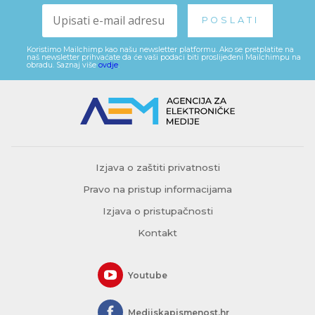
Koristimo Mailchimp kao našu newsletter platformu. Ako se pretplatite na
naš newsletter prihvaćate da će vaši podaci biti proslijeđeni Mailchimpu na
obradu. Saznaj više
ovdje
.
Izjava o zaštiti privatnosti
Pravo na pristup informacijama
Izjava o pristupačnosti
Kontakt
Youtube
Medijskapismenost.hr