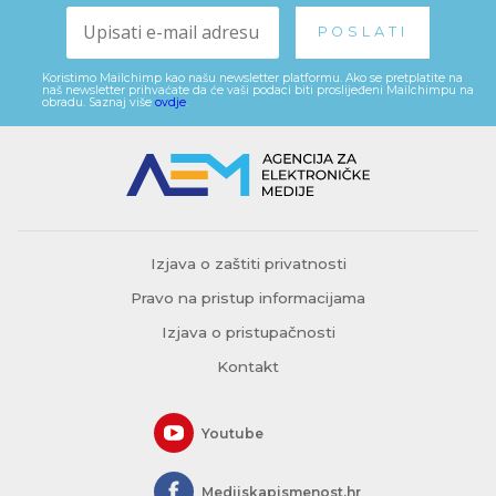
Koristimo Mailchimp kao našu newsletter platformu. Ako se pretplatite na
naš newsletter prihvaćate da će vaši podaci biti proslijeđeni Mailchimpu na
obradu. Saznaj više
ovdje
.
Izjava o zaštiti privatnosti
Pravo na pristup informacijama
Izjava o pristupačnosti
Kontakt
Youtube
Medijskapismenost.hr