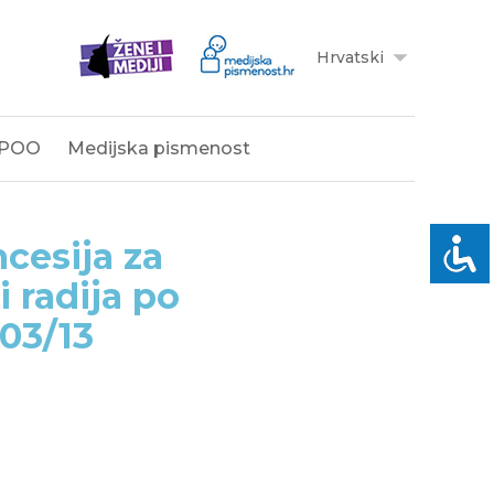
Hrvatski
POO
Medijska pismenost
cesija za
i radija po
 03/13