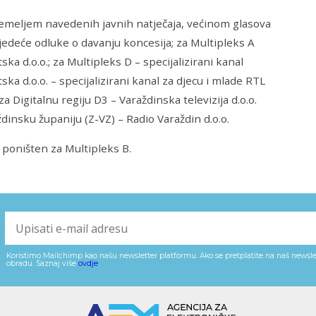
 temeljem navedenih javnih natječaja, većinom glasova
ljedeće odluke o davanju koncesija; za Multipleks A
ka d.o.o.; za Multipleks D – specijalizirani kanal
ska d.o.o. – specijalizirani kanal za djecu i mlade RTL
a Digitalnu regiju D3 – Varaždinska televizija d.o.o.
ždinsku županiju (Z-VZ) – Radio Varaždin d.o.o.
e poništen za Multipleks B.
Koristimo Mailchimp kao našu newsletter platformu. Ako se pretplatite na naš newslet
obradu. Saznaj više
ovdje
.