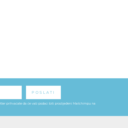
ter prihvaćate da će vaši podaci biti proslijeđeni Mailchimpu na