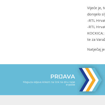
Vijeće je,
donijelo s
-RTL Hrvats
-RTL Hrvat
KOCKICA; z
te za Vara
Natječaj j
PRIJAVA
Moguća odjava klikom na link na dnu naše
e-pošte