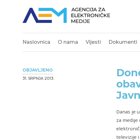
Naslovnica
O nama
Vijesti
Dokumenti
Done
OBJAVLJENO
31. SRPNJA 2013.
obav
Javn
Danas je u
za medije 
elektronič
televizije 