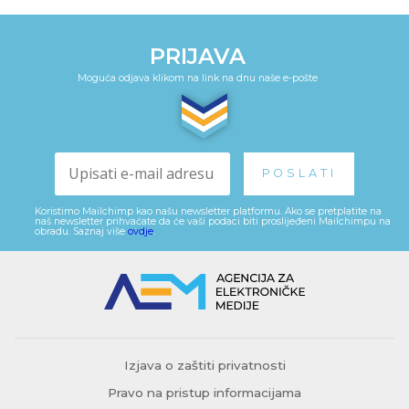
PRIJAVA
Moguća odjava klikom na link na dnu naše e-pošte
Koristimo Mailchimp kao našu newsletter platformu. Ako se pretplatite na
naš newsletter prihvaćate da će vaši podaci biti proslijeđeni Mailchimpu na
obradu. Saznaj više
ovdje
.
Izjava o zaštiti privatnosti
Pravo na pristup informacijama