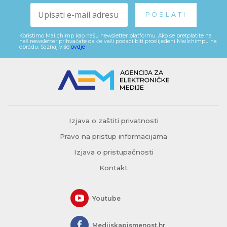
Koristimo Mailchimp kao našu newsletter platformu. Ako se pretplatite na
naš newsletter prihvaćate da će vaši podaci biti proslijeđeni Mailchimpu na
obradu. Saznaj više
ovdje
.
Izjava o zaštiti privatnosti
Pravo na pristup informacijama
Izjava o pristupačnosti
Kontakt
Youtube
Medijskapismenost.hr