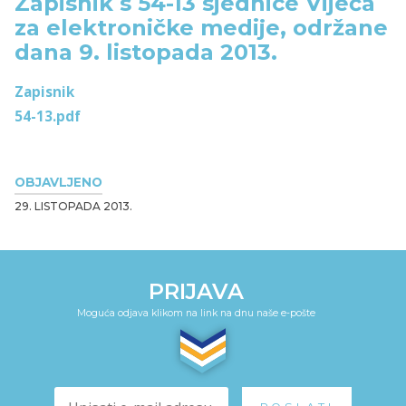
Zapisnik s 54-13 sjednice Vijeća
za elektroničke medije, održane
dana 9. listopada 2013.
Zapisnik
54-13.pdf
OBJAVLJENO
29. LISTOPADA 2013.
PRIJAVA
Moguća odjava klikom na link na dnu naše e-pošte