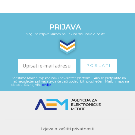
PRIJAVA
Moguća odjava klikom na link na dnu naše e-pošte
Koristimo Mailchimp kao našu newsletter platformu. Ako se pretplatite na
naš newsletter prihvaćate da će vaši podaci biti proslijeđeni Mailchimpu na
obradu. Saznaj više
ovdje
.
Izjava o zaštiti privatnosti