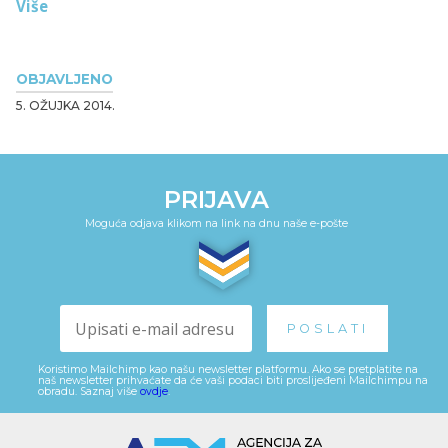
Više
OBJAVLJENO
5. OŽUJKA 2014.
PRIJAVA
Moguća odjava klikom na link na dnu naše e-pošte
Koristimo Mailchimp kao našu newsletter platformu. Ako se pretplatite na
naš newsletter prihvaćate da će vaši podaci biti proslijeđeni Mailchimpu na
obradu. Saznaj više
ovdje
.