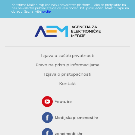
Koristimo Mailchimp kao našu newsletter platformu. Ako se pretplatite na
naš newsletter prihvaćate da će vaši podaci biti proslijeđeni Mailchimpu na
obradu. Saznaj više
ovdje
.
Izjava o zaštiti privatnosti
Pravo na pristup informacijama
Izjava o pristupačnosti
Kontakt
Youtube
Medijskapismenost.hr
zeneimediji.hr