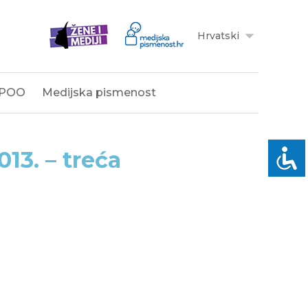
Hrvatski
POO
Medijska pismenost
13. – treća