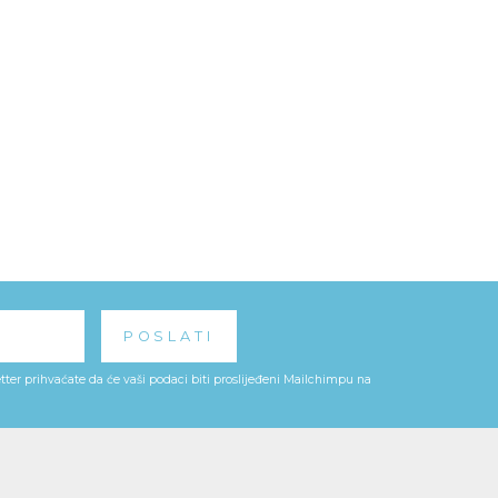
ter prihvaćate da će vaši podaci biti proslijeđeni Mailchimpu na