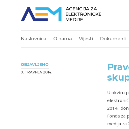
Naslovnica
O nama
Vijesti
Dokumenti
Prav
OBJAVLJENO
9. TRAVNJA 2014.
skup
U okviru p
elektronič
2014., don
Fonda za p
medija za 