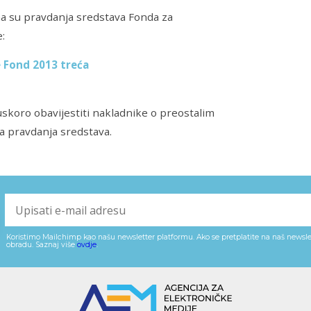
a su pravdanja sredstava Fonda za
e:
 Fond 2013 treća
uskoro obavijestiti nakladnike o preostalim
a pravdanja sredstava.
Koristimo Mailchimp kao našu newsletter platformu. Ako se pretplatite na naš newslet
obradu. Saznaj više
ovdje
.