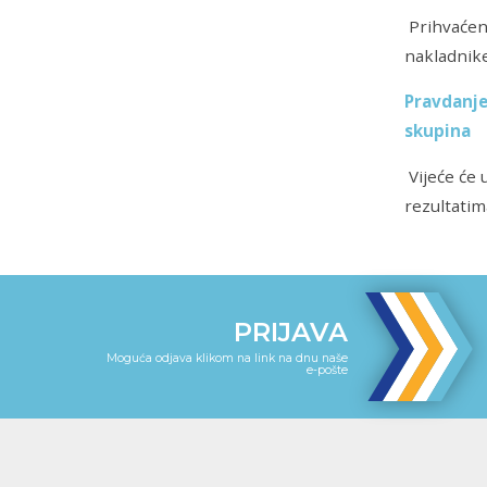
Prihvaćen
nakladnik
Pravdanje
skupina
Vijeće će 
rezultatim
PRIJAVA
Moguća odjava klikom na link na dnu naše
e-pošte