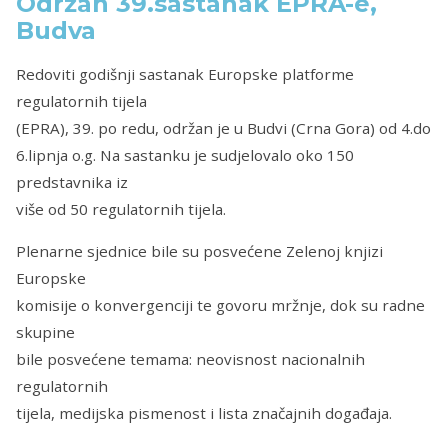
Održan 39.sastanak EPRA-e,
Budva
Redoviti godišnji sastanak Europske platforme
regulatornih tijela
(EPRA), 39. po redu, održan je u Budvi (Crna Gora) od 4.do
6.lipnja o.g. Na sastanku je sudjelovalo oko 150
predstavnika iz
više od 50 regulatornih tijela.
Plenarne sjednice bile su posvećene Zelenoj knjizi
Europske
komisije o konvergenciji te govoru mržnje, dok su radne
skupine
bile posvećene temama: neovisnost nacionalnih
regulatornih
tijela, medijska pismenost i lista značajnih događaja.