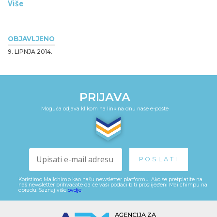
Više
OBJAVLJENO
9. LIPNJA 2014.
PRIJAVA
Moguća odjava klikom na link na dnu naše e-pošte
Koristimo Mailchimp kao našu newsletter platformu. Ako se pretplatite na
naš newsletter prihvaćate da će vaši podaci biti proslijeđeni Mailchimpu na
obradu. Saznaj više
ovdje
.