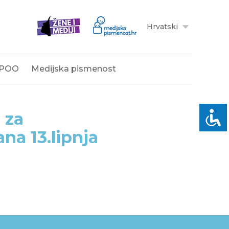
Hrvatski
POO
Medijska pismenost
 za
na 13.lipnja