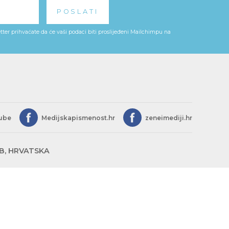
ter prihvaćate da će vaši podaci biti proslijeđeni Mailchimpu na
ube
Medijskapismenost.hr
zeneimediji.hr
EB, HRVATSKA