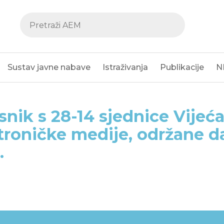
Sustav javne nabave
Istraživanja
Publikacije
N
snik s 28-14 sjednice Vijeća
troničke medije, održane da
.