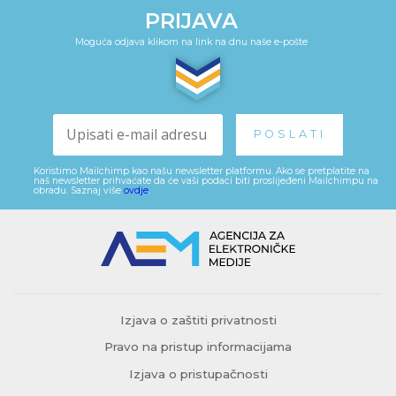
PRIJAVA
Moguća odjava klikom na link na dnu naše e-pošte
Koristimo Mailchimp kao našu newsletter platformu. Ako se pretplatite na
naš newsletter prihvaćate da će vaši podaci biti proslijeđeni Mailchimpu na
obradu. Saznaj više
ovdje
.
Izjava o zaštiti privatnosti
Pravo na pristup informacijama
Izjava o pristupačnosti