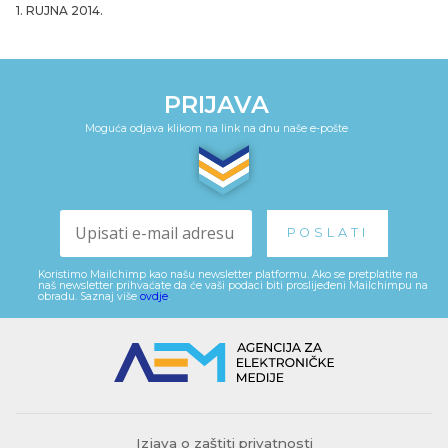
1. RUJNA 2014.
PRIJAVA
Moguća odjava klikom na link na dnu naše e-pošte
Koristimo Mailchimp kao našu newsletter platformu. Ako se pretplatite na
naš newsletter prihvaćate da će vaši podaci biti proslijeđeni Mailchimpu na
obradu. Saznaj više
ovdje
.
Izjava o zaštiti privatnosti