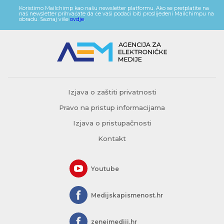
Koristimo Mailchimp kao našu newsletter platformu. Ako se pretplatite na
naš newsletter prihvaćate da će vaši podaci biti proslijeđeni Mailchimpu na
obradu. Saznaj više
ovdje
.
Izjava o zaštiti privatnosti
Pravo na pristup informacijama
Izjava o pristupačnosti
Kontakt
Youtube
Medijskapismenost.hr
zeneimediji.hr