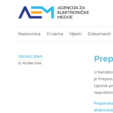
Naslovnica
O nama
Vijesti
Dokumenti
Prep
OBJAVLJENO
12. RUJNA 2014.
U Narodnim
je Preporu
Upisnik pr
neprofitni
Preporuka
elektroni