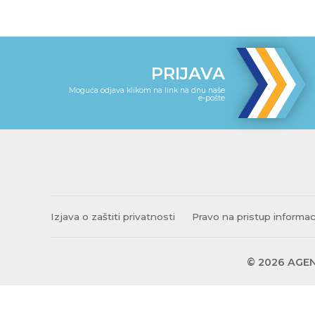
PRIJAVA
Moguća odjava klikom na link na dnu naše
e-pošte
Izjava o zaštiti privatnosti
Pravo na pristup informa
© 2026 AGEN