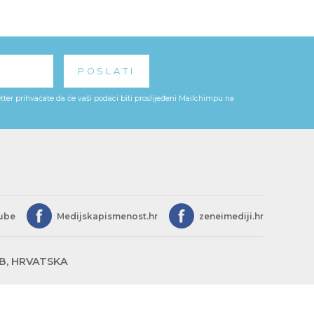
ter prihvaćate da će vaši podaci biti proslijeđeni Mailchimpu na
ube
Medijskapismenost.hr
zeneimediji.hr
EB, HRVATSKA