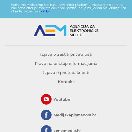
Koristimo Mailchimp kao našu newsletter platformu. Ako se pretplatite na
naš newsletter prihvaćate da će vaši podaci biti proslijeđeni Mailchimpu na
obradu. Saznaj više
ovdje
.
Izjava o zaštiti privatnosti
Pravo na pristup informacijama
Izjava o pristupačnosti
Kontakt
Youtube
Medijskapismenost.hr
zeneimediji.hr