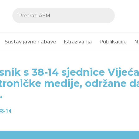
Sustav javne nabave
Istraživanja
Publikacije
N
snik s 38-14 sjednice Vijeća
troničke medije, održane da
.
38-14