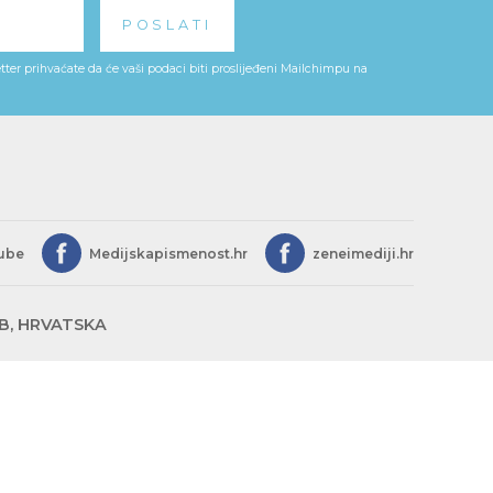
ter prihvaćate da će vaši podaci biti proslijeđeni Mailchimpu na
ube
Medijskapismenost.hr
zeneimediji.hr
EB, HRVATSKA