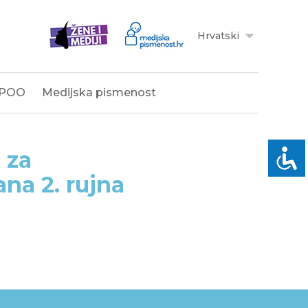
Hrvatski
POO
Medijska pismenost
 za
na 2. rujna