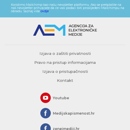
Koristimo Mailchimp kao našu newsletter platformu. Ako se pretplatite na
naš newsletter prihvaćate da će vaši podaci biti proslijeđeni Mailchimpu na
obradu. Saznaj više
ovdje
.
Izjava o zaštiti privatnosti
Pravo na pristup informacijama
Izjava o pristupačnosti
Kontakt
Youtube
Medijskapismenost.hr
zeneimediji.hr