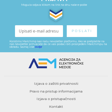
Moguća odjava klikom na link na dnu naše e-pošte
Koristimo Mailchimp kao našu newsletter platformu. Ako se pretplatite na
naš newsletter prihvaćate da će vaši podaci biti proslijeđeni Mailchimpu na
obradu. Saznaj više
ovdje
.
Izjava o zaštiti privatnosti
Pravo na pristup informacijama
Izjava o pristupačnosti
Kontakt