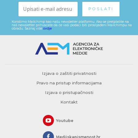
Koristimo Mailchimp kao našu newsletter platformu. Ako se pretplatite na
naš newsletter prihvaćate da će vaši podaci biti proslijeđeni Mailchimpu na
obradu. Saznaj više
ovdje
.
Izjava o zaštiti privatnosti
Pravo na pristup informacijama
Izjava o pristupačnosti
Kontakt
Youtube
Medijskapismenost.hr