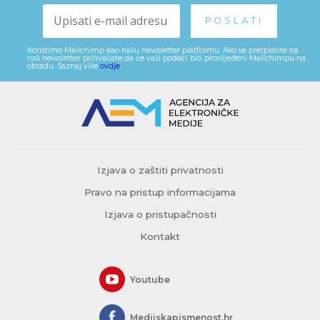
Koristimo Mailchimp kao našu newsletter platformu. Ako se pretplatite na
naš newsletter prihvaćate da će vaši podaci biti proslijeđeni Mailchimpu na
obradu. Saznaj više
ovdje
.
Izjava o zaštiti privatnosti
Pravo na pristup informacijama
Izjava o pristupačnosti
Kontakt
Youtube
Medijskapismenost.hr