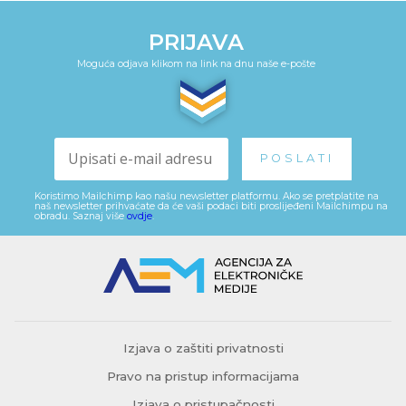
PRIJAVA
Moguća odjava klikom na link na dnu naše e-pošte
Koristimo Mailchimp kao našu newsletter platformu. Ako se pretplatite na
naš newsletter prihvaćate da će vaši podaci biti proslijeđeni Mailchimpu na
obradu. Saznaj više
ovdje
.
Izjava o zaštiti privatnosti
Pravo na pristup informacijama
Izjava o pristupačnosti