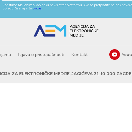
Koristimo Mailchimp kao našu newsletter platformu. Ako se pretplatite na naš newslet
obradu. Saznaj više
ovdje
.
cijama
Izjava o pristupačnosti
Kontakt
Yout
CIJA ZA ELEKTRONIČKE MEDIJE, JAGIĆEVA 31, 10 000 ZAGR