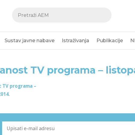
Sustav javne nabave
Istraživanja
Publikacije
N
anost TV programa – listop
t TV programa –
2014
.