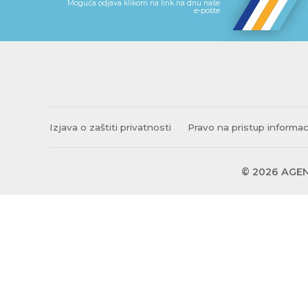
Moguća odjava klikom na link na dnu naše
e-pošte
Izjava o zaštiti privatnosti
Pravo na pristup informa
© 2026 AGEN