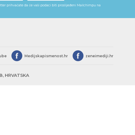
ter prihvaćate da će vaši podaci biti proslijeđeni Mailchimpu na
ube
Medijskapismenost.hr
zeneimediji.hr
EB, HRVATSKA