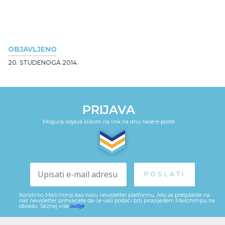
OBJAVLJENO
20. STUDENOGA 2014.
PRIJAVA
Moguća odjava klikom na link na dnu naše e-pošte
Koristimo Mailchimp kao našu newsletter platformu. Ako se pretplatite na
naš newsletter prihvaćate da će vaši podaci biti proslijeđeni Mailchimpu na
obradu. Saznaj više
ovdje
.