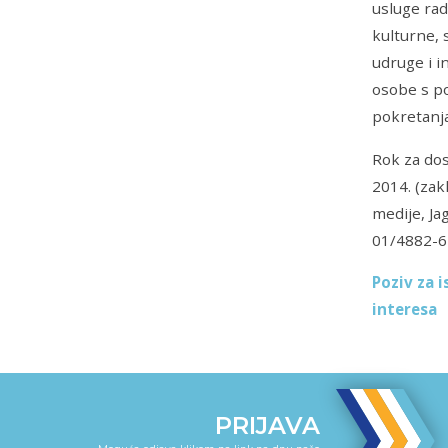
usluge rad
kulturne, 
udruge i in
osobe s po
pokretanja
Rok za dos
2014. (zak
medije, Ja
01/4882-6
Poziv za 
interesa
PRIJAVA