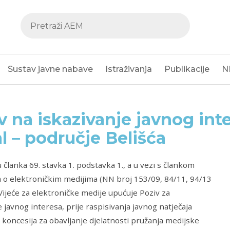
Sustav javne nabave
Istraživanja
Publikacije
N
v na iskazivanje javnog inte
l – područje Belišća
 članka 69. stavka 1. podstavka 1., a u vezi s člankom
 o elektroničkim medijima (NN broj 153/09, 84/11, 94/13
 Vijeće za elektroničke medije upućuje Poziv za
e javnog interesa, prije raspisivanja javnog natječaja
 koncesija za obavljanje djelatnosti pružanja medijske