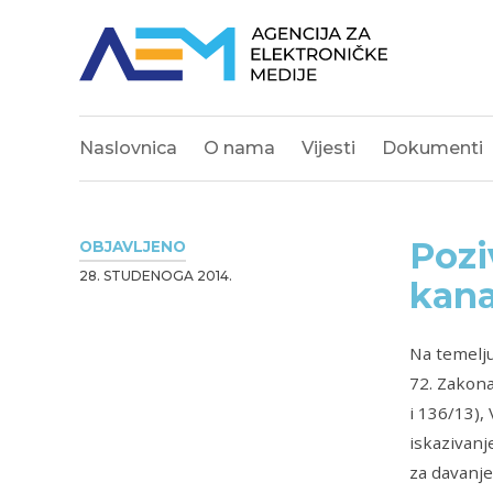
Naslovnica
O nama
Vijesti
Dokumenti
Pozi
OBJAVLJENO
28. STUDENOGA 2014.
kana
Na temelju
72. Zakona
i 136/13),
iskazivanj
za davanje