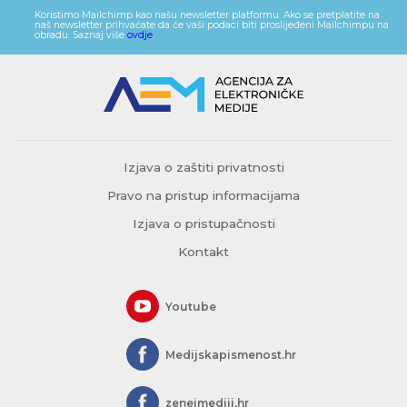
Koristimo Mailchimp kao našu newsletter platformu. Ako se pretplatite na
naš newsletter prihvaćate da će vaši podaci biti proslijeđeni Mailchimpu na
obradu. Saznaj više
ovdje
.
Izjava o zaštiti privatnosti
Pravo na pristup informacijama
Izjava o pristupačnosti
Kontakt
Youtube
Medijskapismenost.hr
zeneimediji.hr