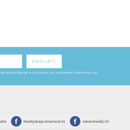
ter prihvaćate da će vaši podaci biti proslijeđeni Mailchimpu na
ube
Medijskapismenost.hr
zeneimediji.hr