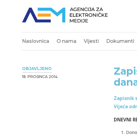
Naslovnica
O nama
Vijesti
Dokumenti
Zapi
OBJAVLJENO
18. PROSINCA 2014.
dana
Zapisnik 
Vijeća od
DNEVNI R
Donoš