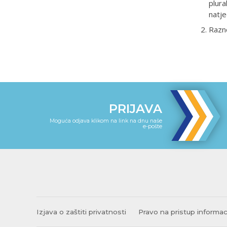
plura
natje
Razn
PRIJAVA
Moguća odjava klikom na link na dnu naše
e-pošte
Izjava o zaštiti privatnosti
Pravo na pristup informa