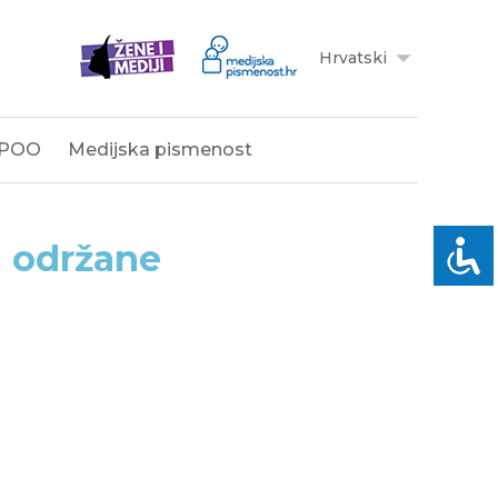
Hrvatski
POO
Medijska pismenost
a održane