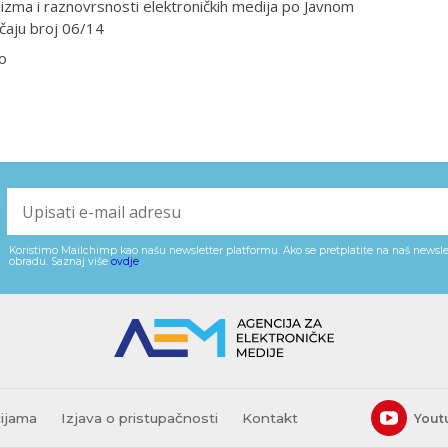
lizma i raznovrsnosti elektroničkih medija po Javnom
čaju broj 06/14
o
Koristimo Mailchimp kao našu newsletter platformu. Ako se pretplatite na naš newslet
obradu. Saznaj više
ovdje
.
cijama
Izjava o pristupačnosti
Kontakt
Yout