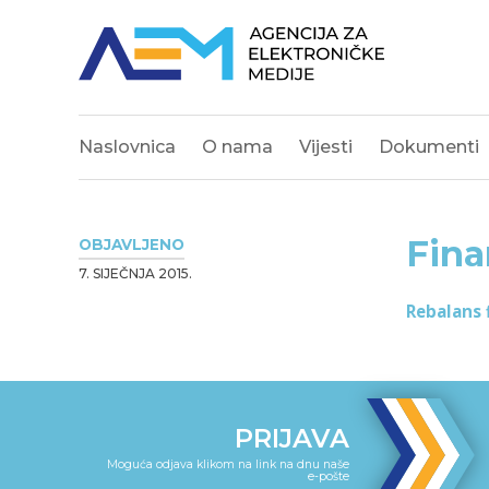
Naslovnica
O nama
Vijesti
Dokumenti
Fina
OBJAVLJENO
7. SIJEČNJA 2015.
Rebalans f
PRIJAVA
Moguća odjava klikom na link na dnu naše
e-pošte