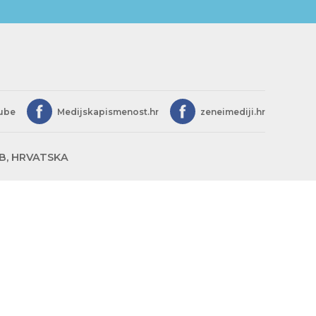
ube
Medijskapismenost.hr
zeneimediji.hr
EB, HRVATSKA