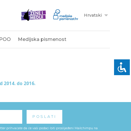
Hrvatski
POO
Medijska pismenost
od 2014. do 2016.
ter prihvaćate da će vaši podaci biti proslijeđeni Mailchimpu na