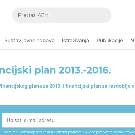
Sustav javne nabave
Istraživanja
Publikacije
N
ncijski plan 2013.-2016.
inancijskog plana za 2013. i financijski plan za razdoblje 
Koristimo Mailchimp kao našu newsletter platformu. Ako se pretplatite na naš newslet