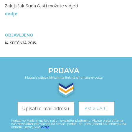
Zaključak Suda časti možete vidjeti
ovdje
OBJAVLJENO
14. SIJEČNJA 2015.
PRIJAVA
Moguća odjava klikom na link na dnu naše e-pošte
Koristimo Mailchimp kao našu newsletter platformu. Ako se pretplatite na
naš newsletter prihvaćate da će vaši podaci biti proslijeđeni Mailchimpu na
obradu. Saznaj više
ovdje
.