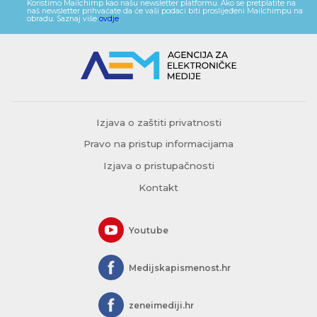
Koristimo Mailchimp kao našu newsletter platformu. Ako se pretplatite na
naš newsletter prihvaćate da će vaši podaci biti proslijeđeni Mailchimpu na
obradu. Saznaj više
ovdje
.
Izjava o zaštiti privatnosti
Pravo na pristup informacijama
Izjava o pristupačnosti
Kontakt
Youtube
Medijskapismenost.hr
zeneimediji.hr