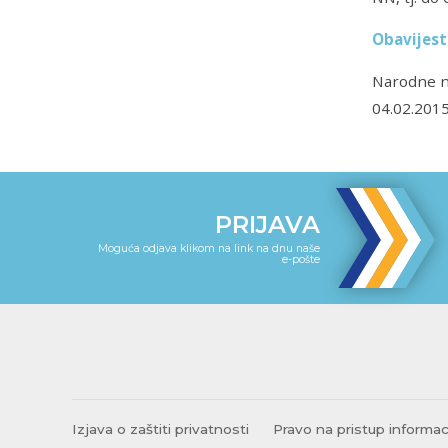
Obavijest
Narodne n
04.02.2015
PRIJAVA
Moguća odjava klikom na link na dnu naše
e-pošte
Izjava o zaštiti privatnosti
Pravo na pristup informa