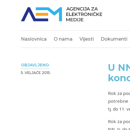
Naslovnica
O nama
Vijesti
Dokumenti
U NN
OBJAVLJENO
5. VELJAČE 2015.
konc
Rok za po
potrebne z
tj. do 11. 
Rok za pod
NN, tj. do 