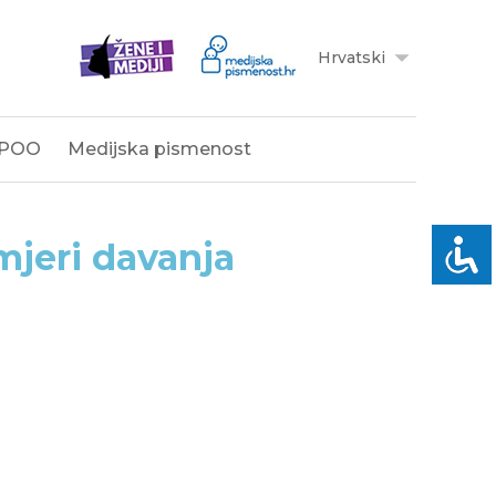
Hrvatski
POO
Medijska pismenost
mjeri davanja