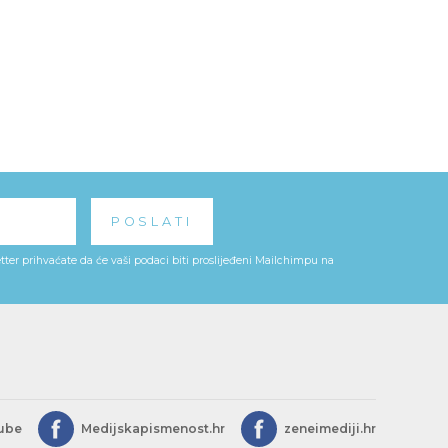
ter prihvaćate da će vaši podaci biti proslijeđeni Mailchimpu na
ube
Medijskapismenost.hr
zeneimediji.hr