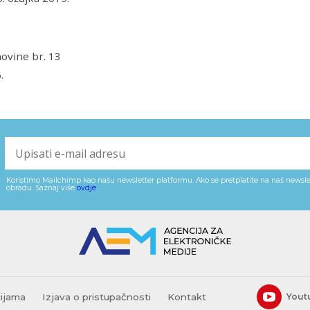
ovine br. 13
.
Koristimo Mailchimp kao našu newsletter platformu. Ako se pretplatite na naš newslet
obradu. Saznaj više
ovdje
.
cijama
Izjava o pristupačnosti
Kontakt
Yout