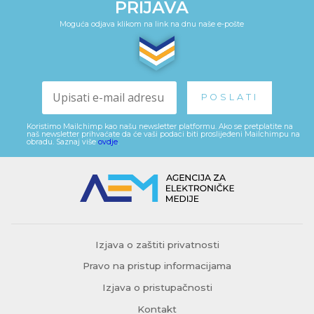
PRIJAVA
Moguća odjava klikom na link na dnu naše e-pošte
Koristimo Mailchimp kao našu newsletter platformu. Ako se pretplatite na
naš newsletter prihvaćate da će vaši podaci biti proslijeđeni Mailchimpu na
obradu. Saznaj više
ovdje
.
Izjava o zaštiti privatnosti
Pravo na pristup informacijama
Izjava o pristupačnosti
Kontakt