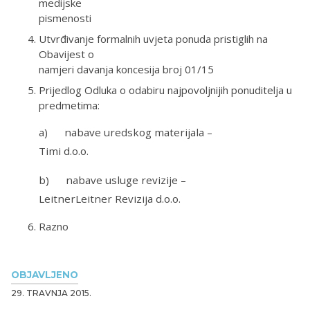
medijske
pismenosti
Utvrđivanje formalnih uvjeta ponuda pristiglih na
Obavijest o
namjeri davanja koncesija broj 01/15
Prijedlog Odluka o odabiru najpovoljnijih ponuditelja u
predmetima:
a) nabave uredskog materijala –
Timi d.o.o.
b) nabave usluge revizije –
LeitnerLeitner Revizija d.o.o.
Razno
OBJAVLJENO
29. TRAVNJA 2015.