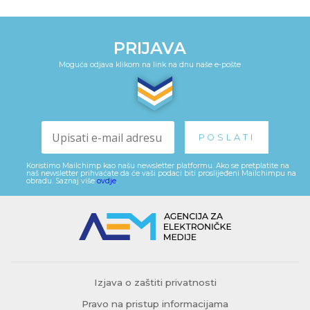
PRIJAVA
Moguća odjava klikom na link na dnu naše e-pošte
Koristimo Mailchimp kao našu newsletter platformu. Ako se pretplatite na
naš newsletter prihvaćate da će vaši podaci biti proslijeđeni Mailchimpu na
obradu. Saznaj više
ovdje
.
Izjava o zaštiti privatnosti
Pravo na pristup informacijama